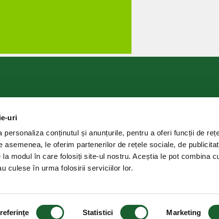
ie-uri
SC Delaco Distribution SA
092
Sediul social: Str. Targului nr. 6, 5
personaliza conținutul și anunțurile, pentru a oferi funcții de rețe
C.U.I.: RO 11411737
De asemenea, le oferim partenerilor de rețele sociale, de publicitat
Nr. înreg. Registrul Comerțului: J8/
e la modul în care folosiți site-ul nostru. Aceștia le pot combina c
u culese în urma folosirii serviciilor lor.
ri legale
A.N.P.C.
Politică cookie
referinţe
Statistici
Marketing