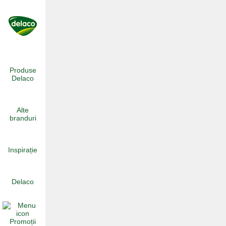
Skip
to
content
Produse
Delaco
Alte
branduri
Inspirație
Delaco
Promoții