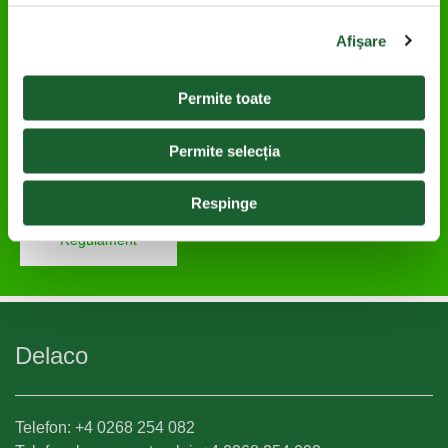
trimit la SAGA Festival!
Afişare
Ești din București, Ilfov sau Prahova? Cumpără
orice produs Delaco, Ile de France sau Starbucks
Chilled Coffee în perioada 3 iulie – 6 august,
Permite toate
scanează cardul Kaufland Card XTRA la casa de
marcat, activează cuponul dedicat din secțiunea
"Mai multe beneficii XTRA" și poți câștiga unul din
Permite selecția
cele 500 de bilete la SAGA Festival. Mai multe
produse achiziționate pe bonuri diferite înseamnă
mai multe șanse de câștig.
Respinge
Regulament
Delaco
Telefon: +4 0268 254 082