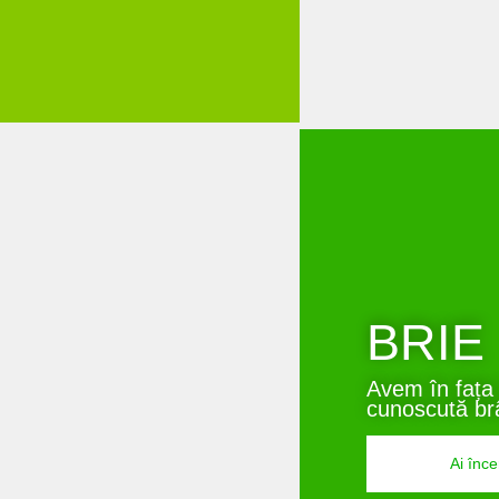
BRIE
Avem în fața
cunoscută br
Ai înce