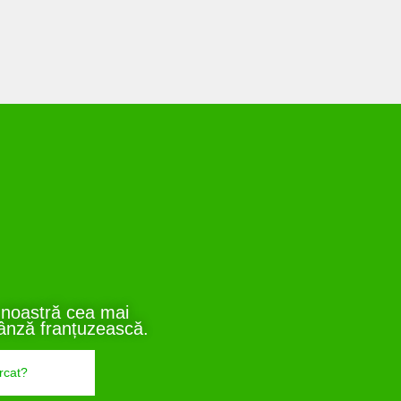
 noastră cea mai
ânză franțuzească.
rcat?