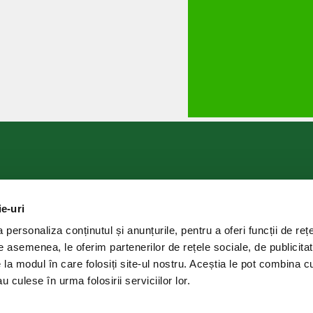
ie-uri
SC Delaco Distribution SA
092
Sediul social: Str. Targului nr. 6, 5
personaliza conținutul și anunțurile, pentru a oferi funcții de rețe
C.U.I.: RO 11411737
De asemenea, le oferim partenerilor de rețele sociale, de publicitat
Nr. înreg. Registrul Comerțului: J8/
e la modul în care folosiți site-ul nostru. Aceștia le pot combina c
u culese în urma folosirii serviciilor lor.