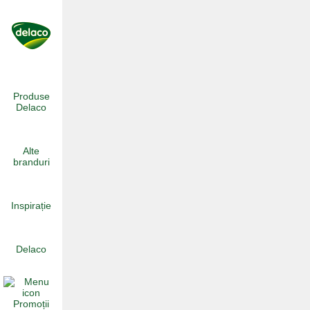
Skip
to
content
Produse
Delaco
Alte
branduri
Inspirație
Delaco
Promoții