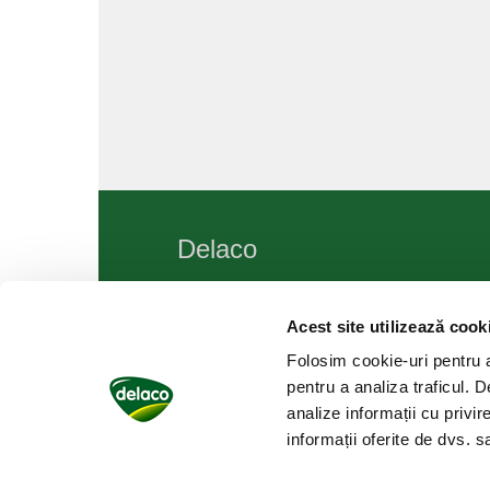
Delaco
Acest site utilizează cook
Telefon: +4 0268 254 082
Telefonul consumatorului: +4 0268 254 
Folosim cookie-uri pentru a 
Fax: +4 0268 254 087
pentru a analiza traficul. 
Email: contact @ delaco.ro
analize informații cu privir
informații oferite de dvs. sa