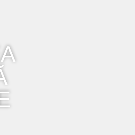
EA
Ă
E