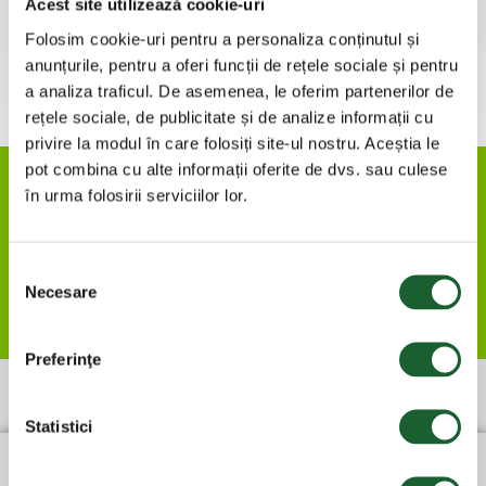
Acest site utilizează cookie-uri
Folosim cookie-uri pentru a personaliza conținutul și
anunțurile, pentru a oferi funcții de rețele sociale și pentru
a analiza traficul. De asemenea, le oferim partenerilor de
rețele sociale, de publicitate și de analize informații cu
privire la modul în care folosiți site-ul nostru. Aceștia le
pot combina cu alte informații oferite de dvs. sau culese
GRAMAJE DISPONIBILE
în urma folosirii serviciilor lor.
140gr
Selecția
Necesare
consimțământului
280gr
Preferinţe
PRODUSE SIMILARE
Statistici