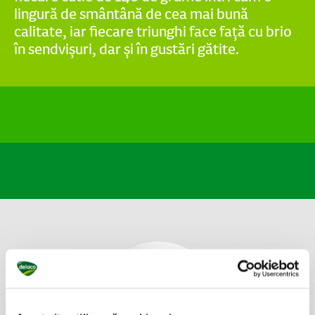
lingură de smântână de cea mai bună
calitate, iar fiecare triunghi face față cu brio
în sendvișuri, dar și în gustări gătite.