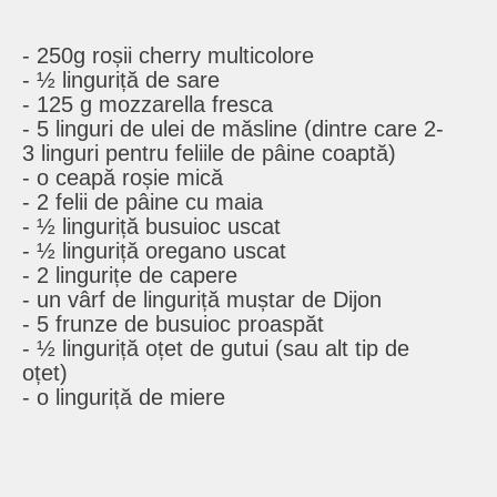
- 250g roșii cherry multicolore
- ½ linguriță de sare
- 125 g mozzarella fresca
- 5 linguri de ulei de măsline (dintre care 2-
3 linguri pentru feliile de pâine coaptă)
- o ceapă roșie mică
- 2 felii de pâine cu maia
- ½ linguriță busuioc uscat
- ½ linguriță oregano uscat
- 2 lingurițe de capere
- un vârf de linguriță muștar de Dijon
- 5 frunze de busuioc proaspăt
- ½ linguriță oțet de gutui (sau alt tip de
oțet)
- o linguriță de miere