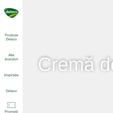
Skip
to
content
Produse
Delaco
Alte
Cremă d
branduri
Inspirație
Delaco
Promoții