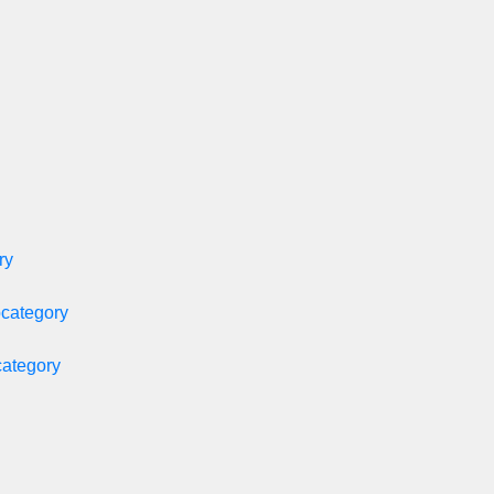
ry
bcategory
category