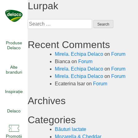
Lurpak
Skip
to
content
Search
for:
Recent Comments
Produse
Delaco
Mirela. Echipa Delaco
on
Forum
Bianca
on
Forum
Alte
Mirela. Echipa Delaco
on
Forum
branduri
Mirela. Echipa Delaco
on
Forum
Ecaterina Isar
on
Forum
Inspirație
Archives
Delaco
Categories
Băuturi lactate
Promoții
Mozarella & Cheddar