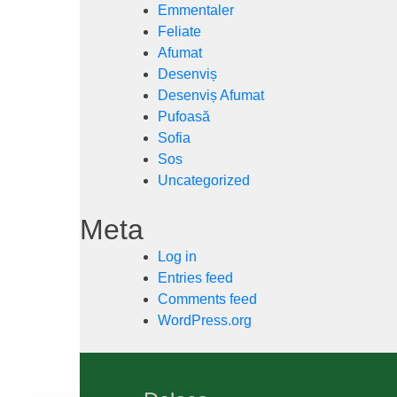
Emmentaler
Feliate
Afumat
Desenviș
Desenviș Afumat
Pufoasă
Sofia
Sos
Uncategorized
Meta
Log in
Entries feed
Comments feed
WordPress.org