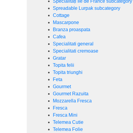
Specialități Ile de France subcategory
Spreadable Lurpak subcategory
Cottage
Mascarpone
Branza proaspata
Cafea
Specialitati general
Specialitati cremoase
Gratar
Topita felii
Topita triunghi
Feta
Gourmet
Gourmet Razuita
Mozzarella Fresca
Fresca
Fresca Mini
Telemea Cutie
Telemea Folie