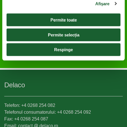
CU CIREȘE
Afişare
Cine spune că fără lactoză înseamnă compromis? Iată
Permite toate
un desert rafinat și elegant, care cu siguranță va fi
atracția oricărei petreceri. Încearc-o cu încredere, e
deja testată de prietena noastră Iulia de la
Delicii și
Permite selecția
Zâmbete
.
Respinge
Ai încercat?
Delaco
Telefon: +4 0268 254 082
Telefonul consumatorului: +4 0268 254 092
Fax: +4 0268 254 087
Email: contact @ delaco.ro