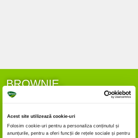
BROWNIE
CU CREMĂ
DE BRÂNZĂ
O rețetă de brownie voluptoasă și foarte
Acest site utilizează cookie-uri
ciocolatoaaasă, cu interior dens și înveliș ușor
crocant, cu gust intens de ciocolată. Nu poți refuza un
Folosim cookie-uri pentru a personaliza conținutul și
asemenea deliciu.
anunțurile, pentru a oferi funcții de rețele sociale și pentru