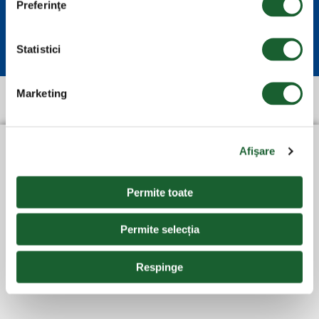
Preferinţe
3200gr
Statistici
Marketing
PRODUSE SIMILARE
Afişare
Permite toate
Permite selecția
Respinge